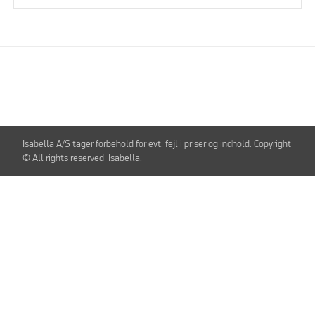
Isabella A/S tager forbehold for evt. fejl i priser og indhold. Copyright
© All rights reserved Isabella.